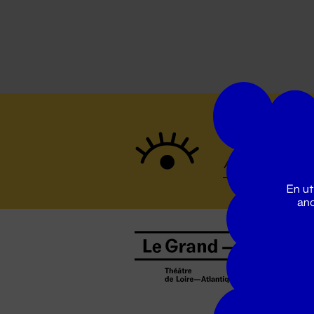
Suivez to
En ut
ano
B
0
b
D
