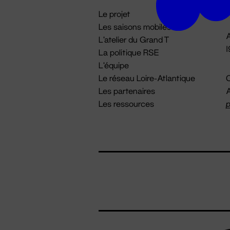
i
Le projet
Les saisons mobiles
A
L'atelier du Grand T
La politique RSE
L'équipe
Le réseau Loire-Atlantique
C
Les partenaires
A
Les ressources
p