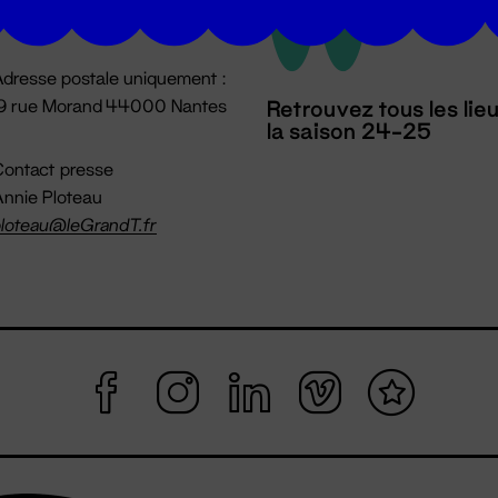
mpossible jusqu'à l'ouverture
dresse postale uniquement :
19 rue Morand 44000 Nantes
Retrouvez tous les lie
la saison 24-25
ontact presse
nnie Ploteau
loteau@leGrandT.fr