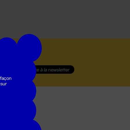
S'inscrire
à la newsletter
 façon
 sur