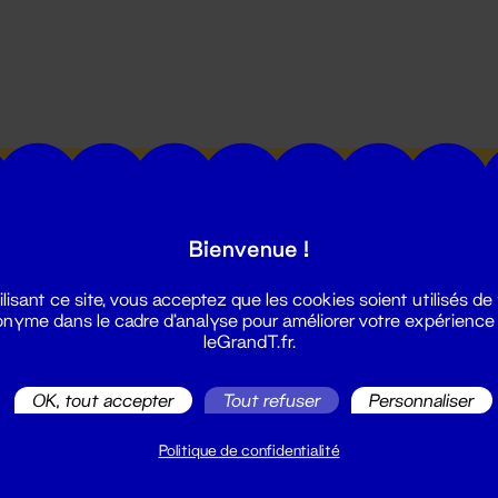
utes les actualités du Grand T :
Bienvenue !
ilisant ce site, vous acceptez que les cookies soient utilisés de
nyme dans le cadre d'analyse pour améliorer votre expérience
leGrandT.fr.
illetterie
OK, tout accepter
Tout refuser
Personnaliser
2 51 88 25 25
illetterie@leGrandT.fr
Politique de confidentialité
u lundi au vendredi 14h → 18h
 Accueil physique