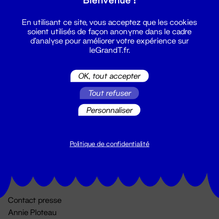
En utilisant ce site, vous acceptez que les cookies
soient utilisés de façon anonyme dans le cadre
d'analyse pour améliorer votre expérience sur
leGrandT.fr.
OK, tout accepter
Billetterie
Tout refuser
02 51 88 25 25
Personnaliser
billetterie@leGrandT.fr
Du lundi au vendredi 14h → 18h
🚨 Accueil physique impossible jusqu'à l'ouverture
Politique de confidentialité
Adresse postale uniquement :
19 rue Morand 44000 Nantes
Contact presse
Annie Ploteau