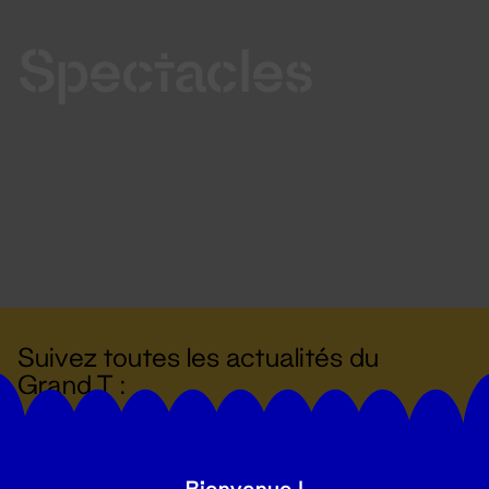
Spectacles
Suivez toutes les actualités du
Grand T :
S'inscrire
Bienvenue !