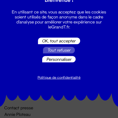
En utilisant ce site, vous acceptez que les cookies
soient utilisés de façon anonyme dans le cadre
d'analyse pour améliorer votre expérience sur
leGrandT.fr.
OK, tout accepter
Billetterie
Tout refuser
02 51 88 25 25
Personnaliser
billetterie@leGrandT.fr
Du lundi au vendredi 14h → 18h
🚨 Accueil physique impossible jusqu'à l'ouverture
Politique de confidentialité
Adresse postale uniquement :
19 rue Morand 44000 Nantes
Contact presse
Annie Ploteau