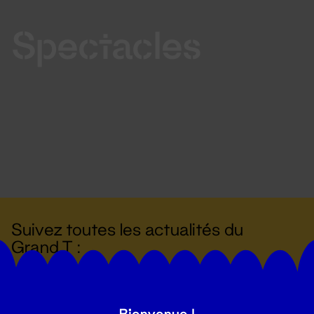
Spectacles
Suivez toutes les actualités du
Grand T :
S'inscrire
Bienvenue !