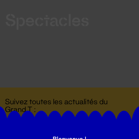
Spectacles
Suivez toutes les actualités du
Grand T :
S'inscrire
Bienvenue !