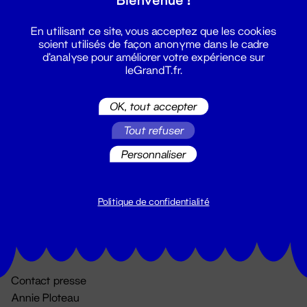
En utilisant ce site, vous acceptez que les cookies
soient utilisés de façon anonyme dans le cadre
d'analyse pour améliorer votre expérience sur
leGrandT.fr.
OK, tout accepter
Billetterie
Tout refuser
02 51 88 25 25
Personnaliser
billetterie@leGrandT.fr
Du lundi au vendredi 14h → 18h
🚨 Accueil physique impossible jusqu'à l'ouverture
Politique de confidentialité
Adresse postale uniquement :
19 rue Morand 44000 Nantes
Contact presse
Annie Ploteau