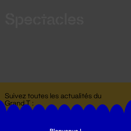
Spectacles
Suivez toutes les actualités du
Grand T :
S'inscrire
Bienvenue !