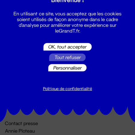
En utilisant ce site, vous acceptez que les cookies
soient utilisés de façon anonyme dans le cadre
d'analyse pour améliorer votre expérience sur
leGrandT.fr.
OK, tout accepter
Billetterie
Tout refuser
02 51 88 25 25
Personnaliser
billetterie@leGrandT.fr
Du lundi au vendredi 14h → 18h
🚨 Accueil physique impossible jusqu'à l'ouverture
Politique de confidentialité
Adresse postale uniquement :
19 rue Morand 44000 Nantes
Contact presse
Annie Ploteau