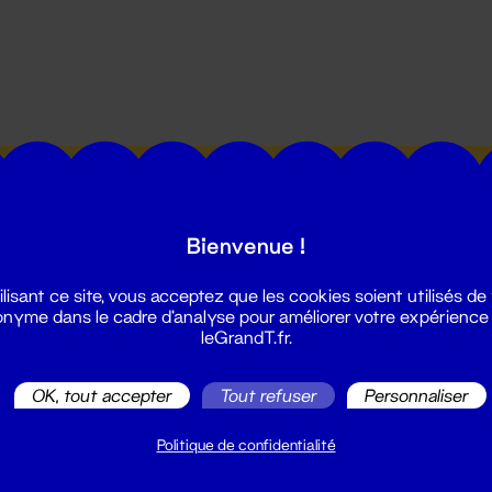
utes les actualités du Grand T :
Bienvenue !
ilisant ce site, vous acceptez que les cookies soient utilisés de
nyme dans le cadre d'analyse pour améliorer votre expérience
leGrandT.fr.
illetterie
OK, tout accepter
Tout refuser
Personnaliser
2 51 88 25 25
illetterie@leGrandT.fr
Politique de confidentialité
u lundi au vendredi 14h → 18h
 Accueil physique