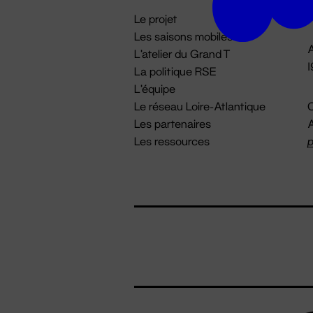
i
Le projet
Les saisons mobiles
A
L'atelier du Grand T
La politique RSE
L'équipe
Le réseau Loire-Atlantique
C
Les partenaires
A
Les ressources
p