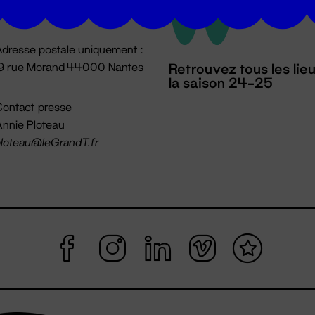
mpossible jusqu'à l'ouverture
dresse postale uniquement :
19 rue Morand 44000 Nantes
Retrouvez tous les lie
la saison 24-25
ontact presse
nnie Ploteau
loteau@leGrandT.fr