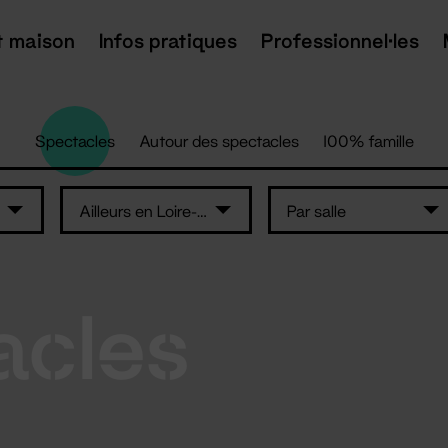
t maison
Infos pratiques
Professionnel·les
Spectacles
Autour des spectacles
100% famille
Ailleurs en Loire-Atlantique
Par salle
acles