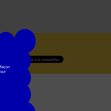
S'inscrire
à la newsletter
 façon
 sur