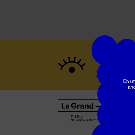
Suivez to
En ut
ano
B
0
b
D
