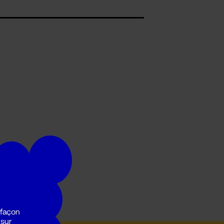
 façon
 sur