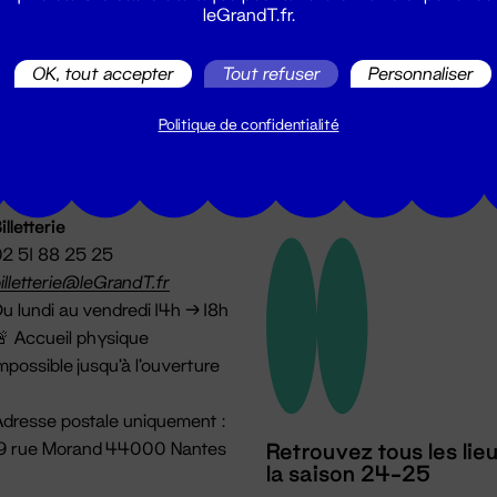
leGrandT.fr.
utes les actualités du Grand T :
OK, tout accepter
Tout refuser
Personnaliser
Politique de confidentialité
illetterie
2 51 88 25 25
illetterie@leGrandT.fr
u lundi au vendredi 14h → 18h
 Accueil physique
mpossible jusqu'à l'ouverture
dresse postale uniquement :
19 rue Morand 44000 Nantes
Retrouvez tous les lie
la saison 24-25