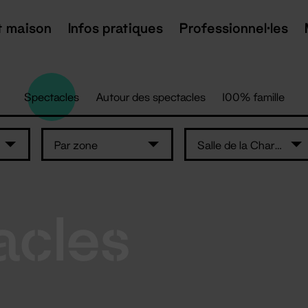
t maison
Infos pratiques
Professionnel·les
Spectacles
Autour des spectacles
100% famille
Par zone
Salle de la Charbonnière – Ancenis-Saint-Géréon
acles