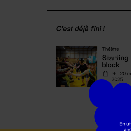
C'est déjà fini !
Théâtre
Starting
block
14 - 20 
2025
En ut
ano