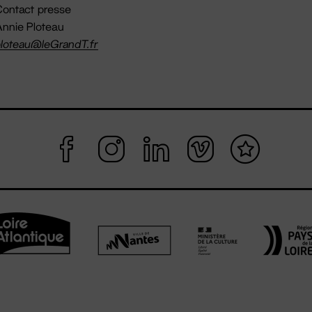
ontact presse
nnie Ploteau
loteau@leGrandT.fr