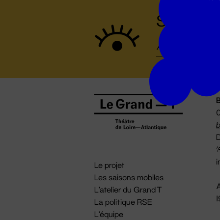
Suivez to
B
0
b
D

i
Le projet
Les saisons mobiles
A
L'atelier du Grand T
La politique RSE
L'équipe