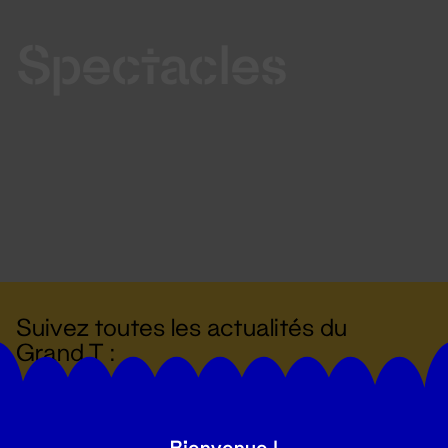
Spectacles
Suivez toutes les actualités du
Grand T :
S'inscrire
Bienvenue !