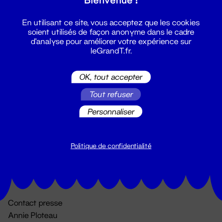
En utilisant ce site, vous acceptez que les cookies
soient utilisés de façon anonyme dans le cadre
d'analyse pour améliorer votre expérience sur
leGrandT.fr.
OK, tout accepter
Billetterie
Tout refuser
02 51 88 25 25
Personnaliser
billetterie@leGrandT.fr
Du lundi au vendredi 14h → 18h
🚨 Accueil physique impossible jusqu'à l'ouverture
Politique de confidentialité
Adresse postale uniquement :
19 rue Morand 44000 Nantes
Contact presse
Annie Ploteau