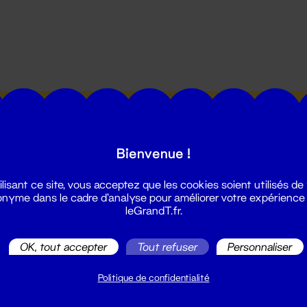
utes les actualités du Grand T :
Bienvenue !
ilisant ce site, vous acceptez que les cookies soient utilisés de
nyme dans le cadre d'analyse pour améliorer votre expérience
leGrandT.fr.
illetterie
OK, tout accepter
Tout refuser
Personnaliser
2 51 88 25 25
illetterie@leGrandT.fr
Politique de confidentialité
u lundi au vendredi 14h → 18h
 Accueil physique