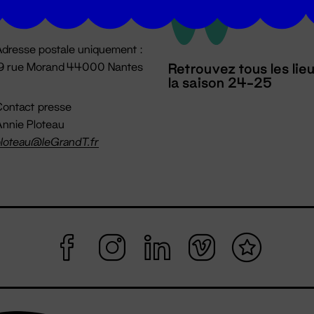
mpossible jusqu'à l'ouverture
dresse postale uniquement :
19 rue Morand 44000 Nantes
Retrouvez tous les lie
la saison 24-25
ontact presse
nnie Ploteau
loteau@leGrandT.fr