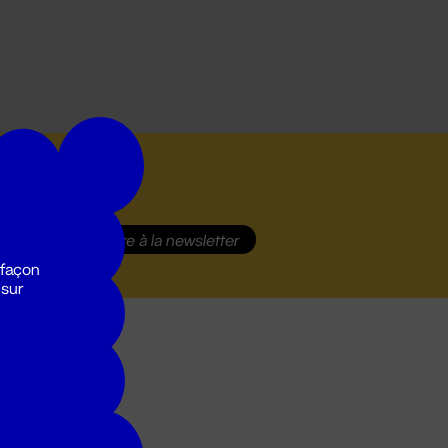
S'inscrire
à la newsletter
 façon
 sur