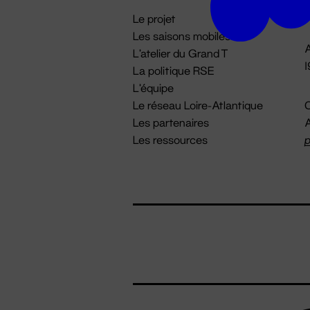
i
Le projet
Les saisons mobiles
A
L'atelier du Grand T
La politique RSE
L'équipe
Le réseau Loire-Atlantique
C
Les partenaires
A
Les ressources
p