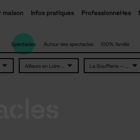
t maison
Infos pratiques
Professionnel·les
Spectacles
Autour des spectacles
100% famille
Ailleurs en Loire-Atlantique
La Soufflerie — L'Auditorium
acles