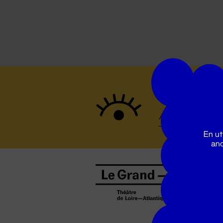
Suivez to
En ut
ano
B
0
b
D
