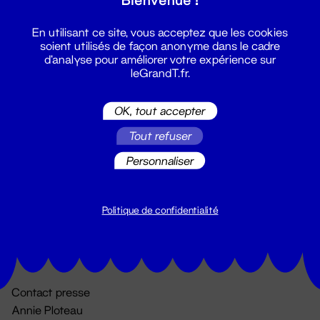
En utilisant ce site, vous acceptez que les cookies
soient utilisés de façon anonyme dans le cadre
d'analyse pour améliorer votre expérience sur
leGrandT.fr.
OK, tout accepter
Billetterie
Tout refuser
02 51 88 25 25
Personnaliser
billetterie@leGrandT.fr
Du lundi au vendredi 14h → 18h
🚨 Accueil physique impossible jusqu'à l'ouverture
Politique de confidentialité
Adresse postale uniquement :
19 rue Morand 44000 Nantes
Contact presse
Annie Ploteau