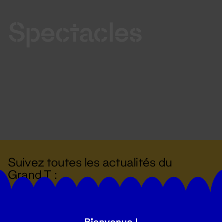
Spectacles
Suivez toutes les actualités du
Grand T :
S'inscrire
Bienvenue !