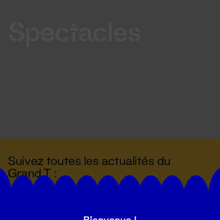
Spectacles
Suivez toutes les actualités du
Grand T :
S'inscrire
Bienvenue !