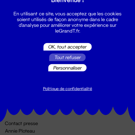
En utilisant ce site, vous acceptez que les cookies
soient utilisés de façon anonyme dans le cadre
d'analyse pour améliorer votre expérience sur
leGrandT.fr.
OK, tout accepter
Billetterie
Tout refuser
02 51 88 25 25
Personnaliser
billetterie@leGrandT.fr
Du lundi au vendredi 14h → 18h
🚨 Accueil physique impossible jusqu'à l'ouverture
Politique de confidentialité
Adresse postale uniquement :
19 rue Morand 44000 Nantes
Contact presse
Annie Ploteau