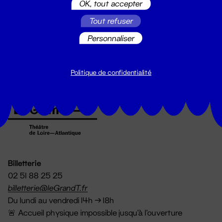
OK, tout accepter
Suivez toutes les actualités du
Tout refuser
Grand T :
Personnaliser
S'inscrire
Politique de confidentialité
Billetterie
02 51 88 25 25
billetterie@leGrandT.fr
Du lundi au vendredi 14h → 18h
🚨 Accueil physique impossible jusqu'à l'ouverture