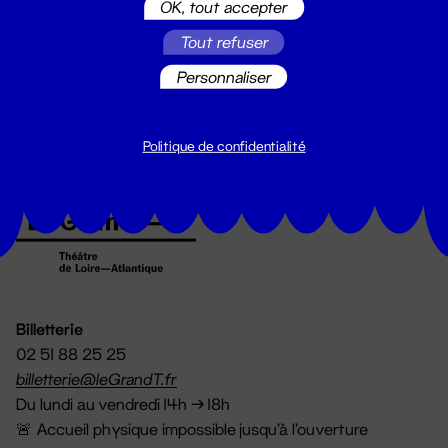
OK, tout accepter
Suivez toutes les actualités du
Tout refuser
Grand T :
Personnaliser
S'inscrire
Politique de confidentialité
Billetterie
02 51 88 25 25
billetterie@leGrandT.fr
Du lundi au vendredi 14h → 18h
🚨 Accueil physique impossible jusqu'à l'ouverture