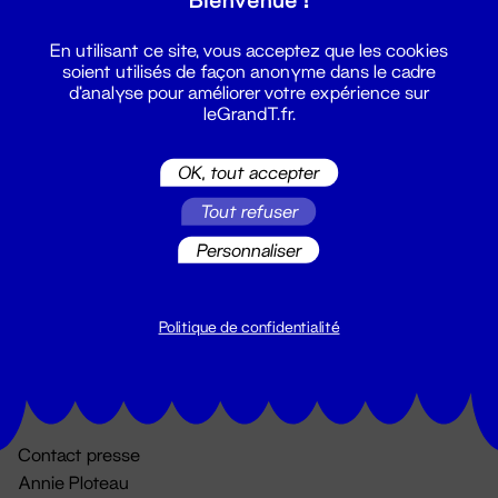
En utilisant ce site, vous acceptez que les cookies
soient utilisés de façon anonyme dans le cadre
d'analyse pour améliorer votre expérience sur
leGrandT.fr.
OK, tout accepter
Billetterie
Tout refuser
02 51 88 25 25
Personnaliser
billetterie@leGrandT.fr
Du lundi au vendredi 14h → 18h
🚨 Accueil physique impossible jusqu'à l'ouverture
Politique de confidentialité
Adresse postale uniquement :
19 rue Morand 44000 Nantes
Contact presse
Annie Ploteau