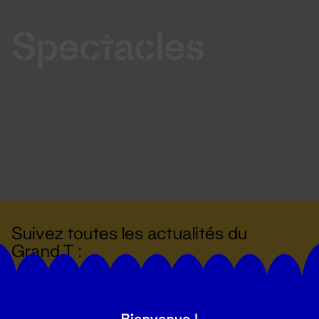
Spectacles
Suivez toutes les actualités du
Grand T :
S'inscrire
Bienvenue !