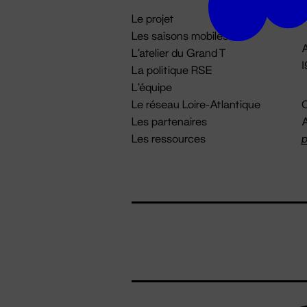
i
Le projet
Les saisons mobiles
A
L'atelier du Grand T
La politique RSE
L'équipe
Le réseau Loire-Atlantique
C
Les partenaires
A
Les ressources
p