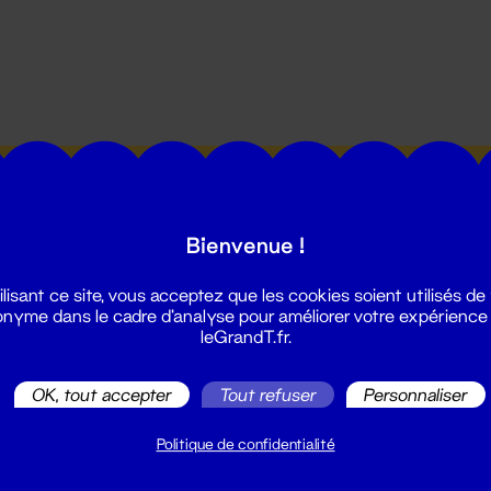
utes les actualités du Grand T :
Bienvenue !
ilisant ce site, vous acceptez que les cookies soient utilisés de
nyme dans le cadre d'analyse pour améliorer votre expérience
leGrandT.fr.
illetterie
OK, tout accepter
Tout refuser
Personnaliser
2 51 88 25 25
illetterie@leGrandT.fr
Politique de confidentialité
u lundi au vendredi 14h → 18h
 Accueil physique