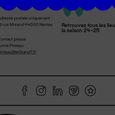
mpossible jusqu'à l'ouverture
dresse postale uniquement :
19 rue Morand 44000 Nantes
Retrouvez tous les lie
la saison 24-25
ontact presse
nnie Ploteau
loteau@leGrandT.fr