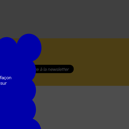
S'inscrire
à la newsletter
 façon
 sur