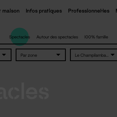
t maison
Infos pratiques
Professionnel·les
Spectacles
Autour des spectacles
100% famille
Par zone
Le Champilambart
acles