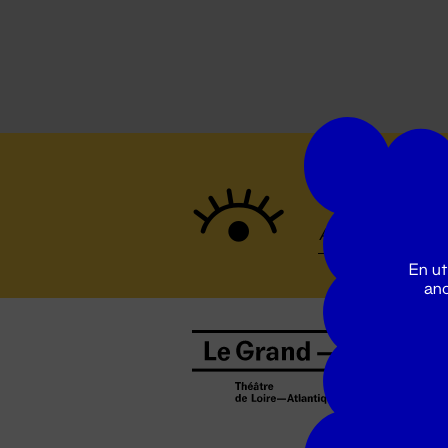
Suivez to
En ut
ano
B
0
b
D
