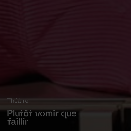
Théâtre
Plutôt vomir que
faillir