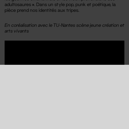
adultosaures ». Dans un style pop, punk et poétique, la
pièce prend nos identités aux tripes.
En coréalisation avec le TU-Nantes scène jeune création et
arts vivants