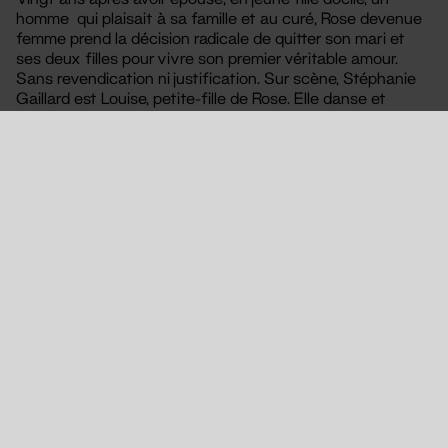
homme qui plaisait à sa famille et au curé, Rose devenue
femme prend la décision radicale de quitter son mari et
ses deux filles pour vivre son premier véritable amour.
Sans revendication ni justification. Sur scène, Stéphanie
Gaillard est Louise, petite-fille de Rose. Elle danse et
raconte la vie de sa grand-mère, sa lignée de femmes, sa
féminité. À ses côtés, Juan Pablo Miño est Omar, son
compagnon. Il conte ce que cette histoire d’injustice et
d’émancipation remue en lui. Comment déconstruire les
rapports de domination cachés dans les plus simples
gestes ? Animés par le plaisir de raconter une histoire, les
deux artistes créent une pièce intimiste qui rend compte
de ce qu’il y a de politique dans le fait de s’autoriser à
vivre nos plus profonds désirs.
Avec le soutien du Fonds RIPLA