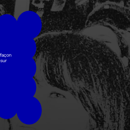
 façon
 sur