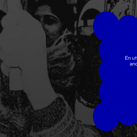
En ut
ano