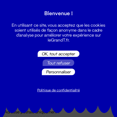
Grand T :
Bienvenue !
S'inscrire
En utilisant ce site, vous acceptez que les cookies
soient utilisés de façon anonyme dans le cadre
d'analyse pour améliorer votre expérience sur
leGrandT.fr.
OK, tout accepter
Tout refuser
Personnaliser
Billetterie
02 51 88 25 25
billetterie@leGrandT.fr
Politique de confidentialité
Du lundi au vendredi 14h → 18h
🚨 Accueil physique impossible jusqu'à l'ouverture
Adresse postale uniquement :