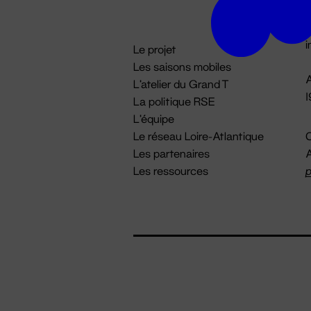
D

i
Le projet
Les saisons mobiles
A
L'atelier du Grand T
La politique RSE
L'équipe
Le réseau Loire-Atlantique
C
Les partenaires
A
Les ressources
p