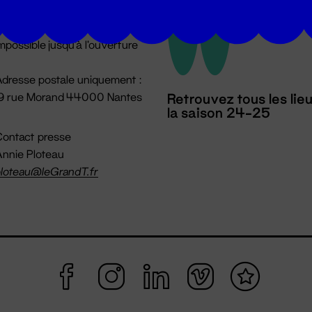
u lundi au vendredi 14h → 18h
 Accueil physique
mpossible jusqu'à l'ouverture
dresse postale uniquement :
19 rue Morand 44000 Nantes
Retrouvez tous les lie
la saison 24-25
ontact presse
nnie Ploteau
loteau@leGrandT.fr