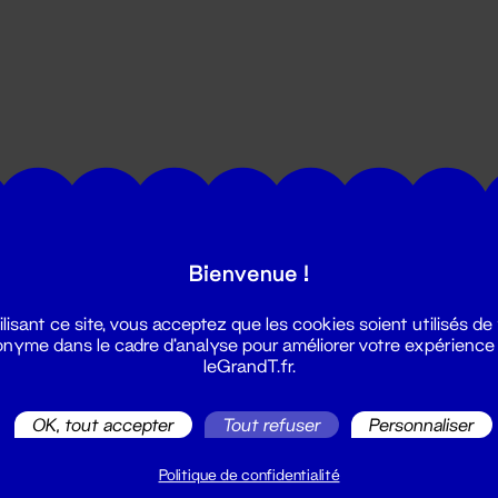
utes les actualités du Grand T :
Bienvenue !
ilisant ce site, vous acceptez que les cookies soient utilisés de
nyme dans le cadre d'analyse pour améliorer votre expérience
leGrandT.fr.
OK, tout accepter
Tout refuser
Personnaliser
illetterie
2 51 88 25 25
Politique de confidentialité
illetterie@leGrandT.fr