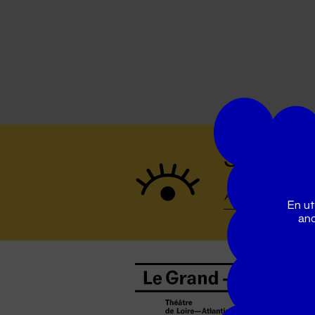
Suivez to
En ut
ano
B
0
b