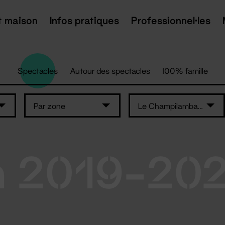
t maison
Infos pratiques
Professionnel·les
Spectacles
Autour des spectacles
100% famille
Par zone
Le Champilambart
n 2019-20