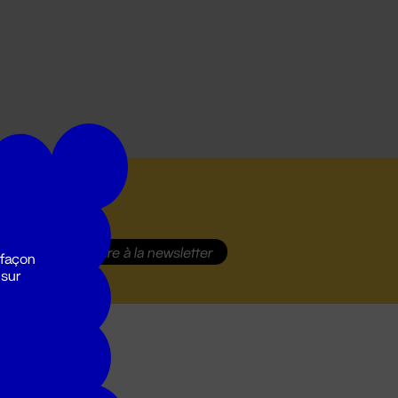
S'inscrire
à la newsletter
 façon
 sur