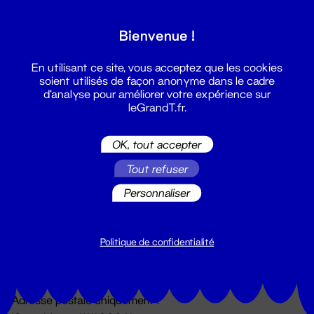
Grand T :
Bienvenue !
S'inscrire
En utilisant ce site, vous acceptez que les cookies
soient utilisés de façon anonyme dans le cadre
d'analyse pour améliorer votre expérience sur
leGrandT.fr.
OK, tout accepter
Tout refuser
Personnaliser
Billetterie
02 51 88 25 25
billetterie@leGrandT.fr
Politique de confidentialité
Du lundi au vendredi 14h → 18h
🚨 Accueil physique impossible jusqu'à l'ouverture
Adresse postale uniquement :