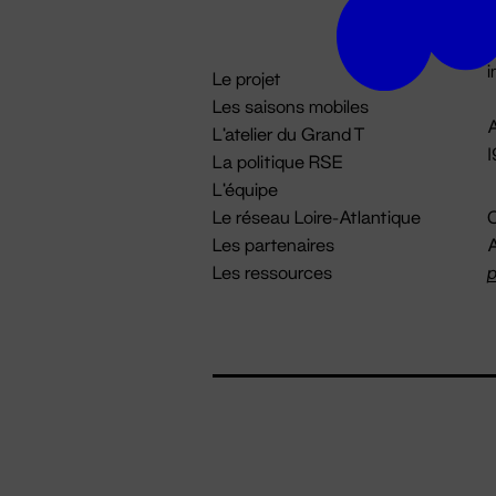
D

i
Le projet
Les saisons mobiles
A
L'atelier du Grand T
La politique RSE
L'équipe
Le réseau Loire-Atlantique
C
Les partenaires
A
Les ressources
p