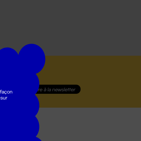
S'inscrire
à la newsletter
 façon
 sur