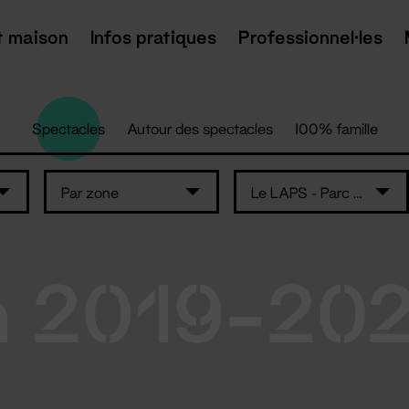
t maison
Infos pratiques
Professionnel·les
Spectacles
Autour des spectacles
100% famille
Par zone
Le LAPS - Parc des Expositions - Nantes
n 2019-20