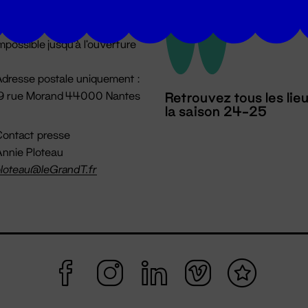
u lundi au vendredi 14h → 18h
 Accueil physique
mpossible jusqu'à l'ouverture
dresse postale uniquement :
19 rue Morand 44000 Nantes
Retrouvez tous les lie
la saison 24-25
ontact presse
nnie Ploteau
loteau@leGrandT.fr