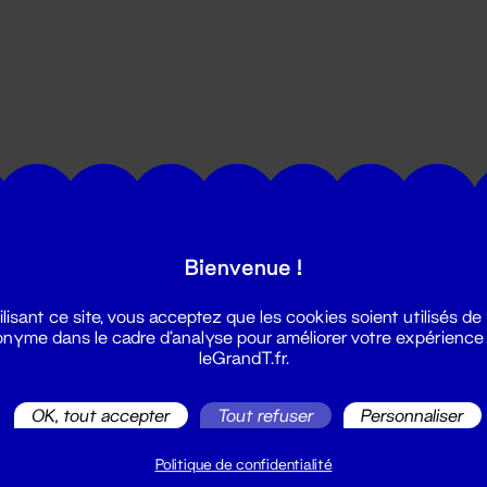
utes les actualités du Grand T :
Bienvenue !
ilisant ce site, vous acceptez que les cookies soient utilisés de
nyme dans le cadre d'analyse pour améliorer votre expérience
leGrandT.fr.
OK, tout accepter
Tout refuser
Personnaliser
illetterie
2 51 88 25 25
Politique de confidentialité
illetterie@leGrandT.fr