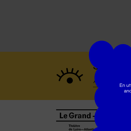
Suivez to
En ut
ano
B
0
b