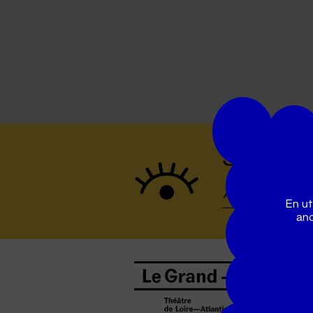
Suivez to
En ut
ano
B
0
b