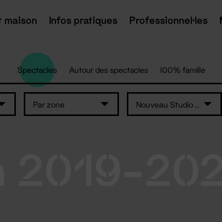
t maison
Infos pratiques
Professionnel·les
Spectacles
Autour des spectacles
100% famille
Par zone
Nouveau Studio Théâtre
n 2019-20