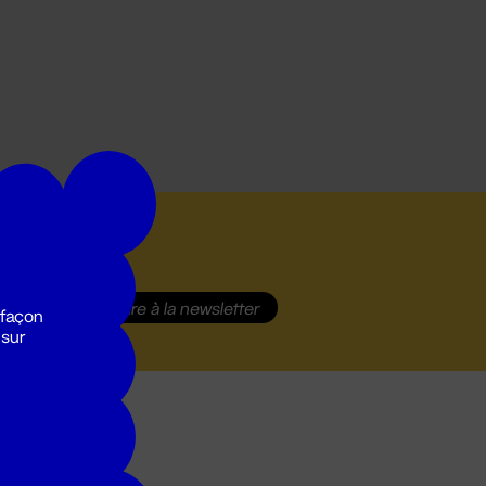
S'inscrire
à la newsletter
 façon
 sur