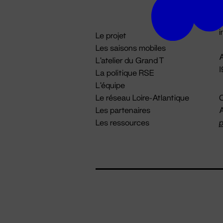
D

i
Le projet
Les saisons mobiles
A
L'atelier du Grand T
La politique RSE
L'équipe
Le réseau Loire-Atlantique
C
Les partenaires
A
Les ressources
p