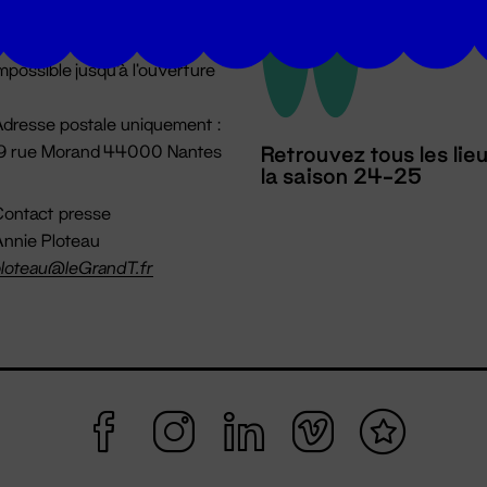
u lundi au vendredi 14h → 18h
 Accueil physique
mpossible jusqu'à l'ouverture
dresse postale uniquement :
19 rue Morand 44000 Nantes
Retrouvez tous les lie
la saison 24-25
ontact presse
nnie Ploteau
loteau@leGrandT.fr