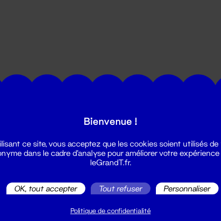
utes les actualités du Grand T :
Bienvenue !
ilisant ce site, vous acceptez que les cookies soient utilisés de
nyme dans le cadre d'analyse pour améliorer votre expérience
leGrandT.fr.
OK, tout accepter
Tout refuser
Personnaliser
illetterie
2 51 88 25 25
Politique de confidentialité
illetterie@leGrandT.fr