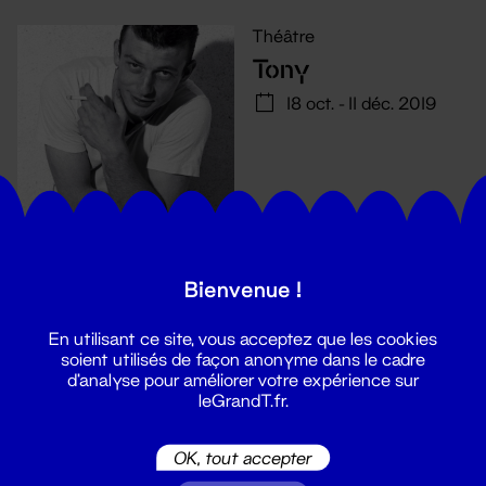
Théâtre
Tony
18 oct. - 11 déc. 2019
Bienvenue !
En utilisant ce site, vous acceptez que les cookies
soient utilisés de façon anonyme dans le cadre
d'analyse pour améliorer votre expérience sur
leGrandT.fr.
Suivez toutes les actualités du
OK, tout accepter
Grand T :