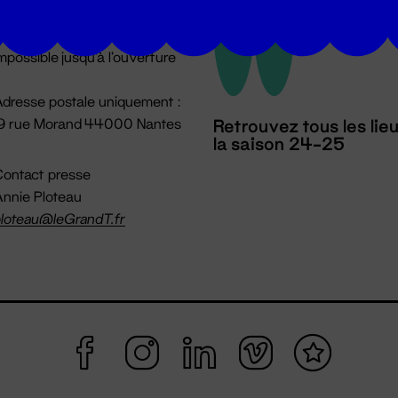
u lundi au vendredi 14h → 18h
 Accueil physique
mpossible jusqu'à l'ouverture
dresse postale uniquement :
19 rue Morand 44000 Nantes
Retrouvez tous les lie
la saison 24-25
ontact presse
nnie Ploteau
loteau@leGrandT.fr