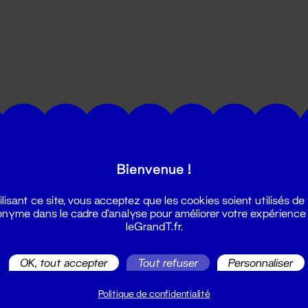
utes les actualités du Grand T :
Bienvenue !
ilisant ce site, vous acceptez que les cookies soient utilisés de
nyme dans le cadre d'analyse pour améliorer votre expérience
leGrandT.fr.
OK, tout accepter
Tout refuser
Personnaliser
illetterie
2 51 88 25 25
Politique de confidentialité
illetterie@leGrandT.fr