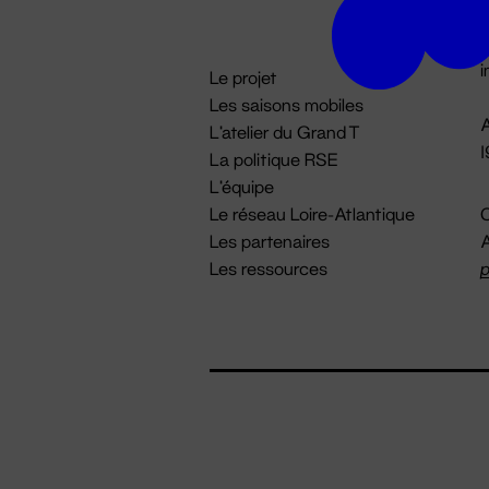
D

i
Le projet
Les saisons mobiles
A
L'atelier du Grand T
La politique RSE
L'équipe
Le réseau Loire-Atlantique
C
Les partenaires
A
Les ressources
p