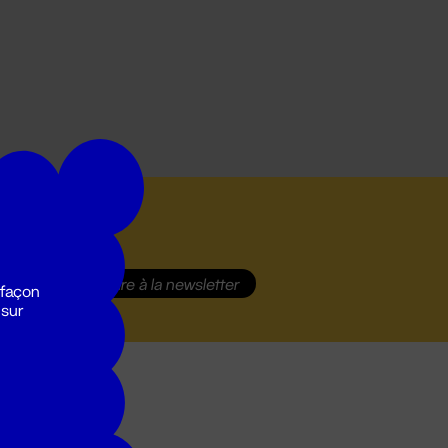
S'inscrire
à la newsletter
 façon
 sur