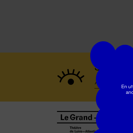
Suivez to
En ut
ano
B
0
b