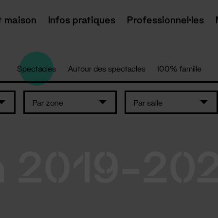
t maison
Infos pratiques
Professionnel·les
Spectacles
Autour des spectacles
100% famille
Par zone
Par salle
n 2019-20