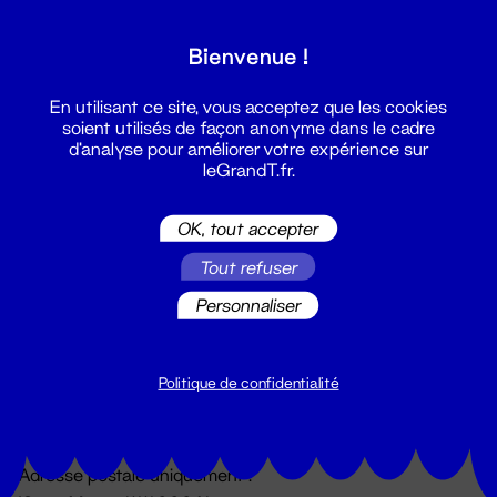
Grand T :
Bienvenue !
S'inscrire
En utilisant ce site, vous acceptez que les cookies
soient utilisés de façon anonyme dans le cadre
d'analyse pour améliorer votre expérience sur
leGrandT.fr.
OK, tout accepter
Tout refuser
Personnaliser
Billetterie
02 51 88 25 25
billetterie@leGrandT.fr
Politique de confidentialité
Du lundi au vendredi 14h → 18h
🚨 Accueil physique impossible jusqu'à l'ouverture
Adresse postale uniquement :