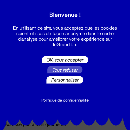
Grand T :
Bienvenue !
S'inscrire
En utilisant ce site, vous acceptez que les cookies
soient utilisés de façon anonyme dans le cadre
d'analyse pour améliorer votre expérience sur
leGrandT.fr.
OK, tout accepter
Tout refuser
Personnaliser
Billetterie
02 51 88 25 25
billetterie@leGrandT.fr
Politique de confidentialité
Du lundi au vendredi 14h → 18h
🚨 Accueil physique impossible jusqu'à l'ouverture
Adresse postale uniquement :