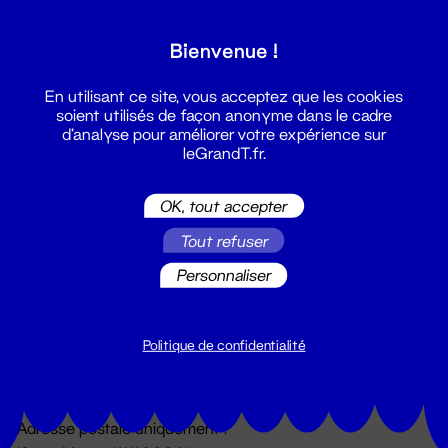
Grand T :
Bienvenue !
S'inscrire
En utilisant ce site, vous acceptez que les cookies
soient utilisés de façon anonyme dans le cadre
d'analyse pour améliorer votre expérience sur
leGrandT.fr.
OK, tout accepter
Tout refuser
Personnaliser
Billetterie
02 51 88 25 25
billetterie@leGrandT.fr
Politique de confidentialité
Du lundi au vendredi 14h → 18h
🚨 Accueil physique impossible jusqu'à l'ouverture
Adresse postale uniquement :