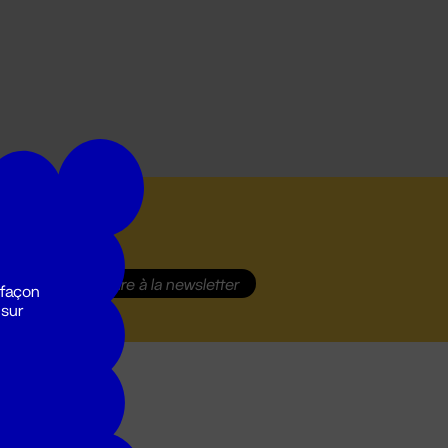
S'inscrire
à la newsletter
 façon
 sur