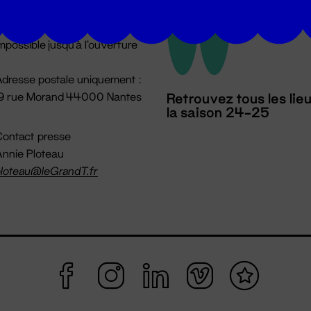
u lundi au vendredi 14h → 18h
 Accueil physique
mpossible jusqu'à l'ouverture
dresse postale uniquement :
19 rue Morand 44000 Nantes
Retrouvez tous les lie
la saison 24-25
ontact presse
nnie Ploteau
loteau@leGrandT.fr