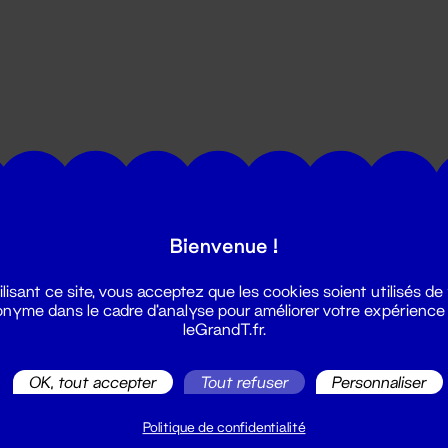
utes les actualités du Grand T :
Bienvenue !
ilisant ce site, vous acceptez que les cookies soient utilisés de
nyme dans le cadre d'analyse pour améliorer votre expérience
leGrandT.fr.
OK, tout accepter
Tout refuser
Personnaliser
illetterie
2 51 88 25 25
Politique de confidentialité
illetterie@leGrandT.fr