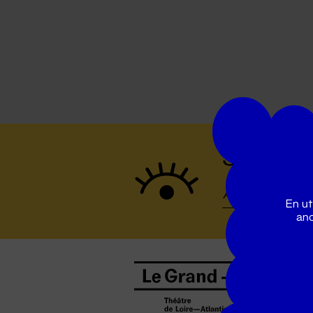
Suivez to
En ut
ano
B
0
b