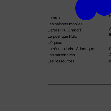
D

i
Le projet
Les saisons mobiles
A
L'atelier du Grand T
La politique RSE
L'équipe
Le réseau Loire-Atlantique
C
Les partenaires
A
Les ressources
p