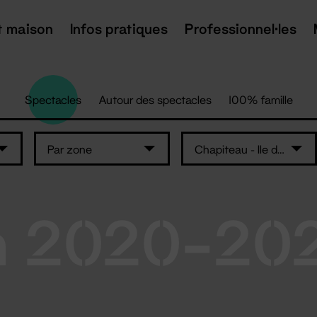
t maison
Infos pratiques
Professionnel·les
Spectacles
Autour des spectacles
100% famille
Par zone
Chapiteau - Ile de Nantes
n 2020-20