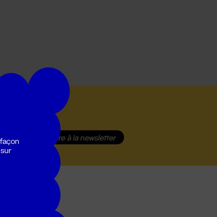
S'inscrire
à la newsletter
 façon
 sur