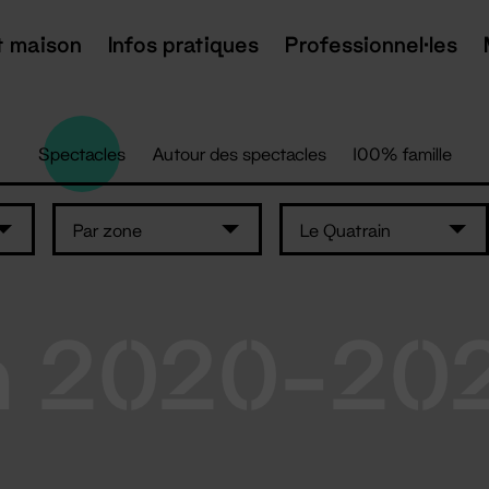
t maison
Infos pratiques
Professionnel·les
Spectacles
Autour des spectacles
100% famille
Par zone
Le Quatrain
n 2020-20