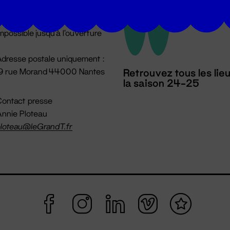
u lundi au vendredi 14h → 18h
 Accueil physique
mpossible jusqu'à l'ouverture
dresse postale uniquement :
19 rue Morand 44000 Nantes
Retrouvez tous les lie
la saison 24-25
ontact presse
nnie Ploteau
loteau@leGrandT.fr