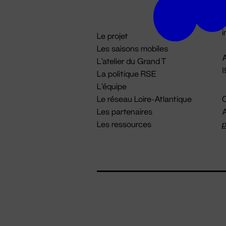
D

i
Le projet
Les saisons mobiles
A
L'atelier du Grand T
La politique RSE
L'équipe
Le réseau Loire-Atlantique
C
Les partenaires
A
Les ressources
p