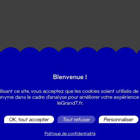
utes les actualités du Grand T :
Bienvenue !
ilisant ce site, vous acceptez que les cookies soient utilisés de
nyme dans le cadre d'analyse pour améliorer votre expérience
leGrandT.fr.
OK, tout accepter
Tout refuser
Personnaliser
illetterie
2 51 88 25 25
Politique de confidentialité
illetterie@leGrandT.fr