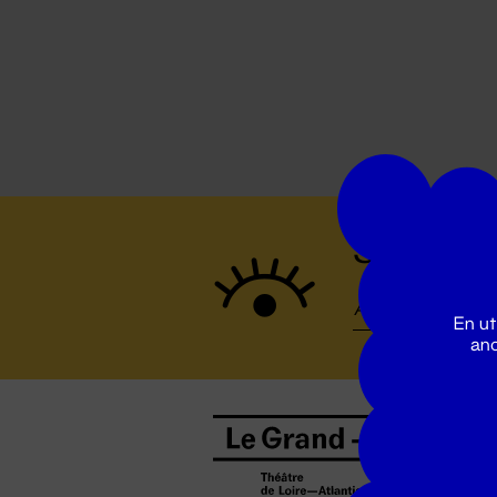
Suivez to
En ut
ano
B
0
b