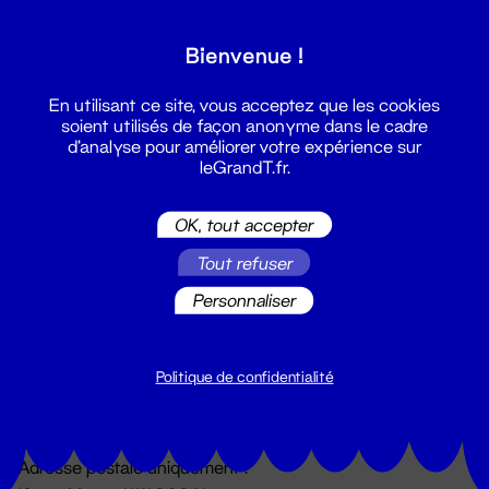
Grand T :
Bienvenue !
S'inscrire
En utilisant ce site, vous acceptez que les cookies
soient utilisés de façon anonyme dans le cadre
d'analyse pour améliorer votre expérience sur
leGrandT.fr.
OK, tout accepter
Tout refuser
Personnaliser
Billetterie
02 51 88 25 25
billetterie@leGrandT.fr
Politique de confidentialité
Du lundi au vendredi 14h → 18h
🚨 Accueil physique impossible jusqu'à l'ouverture
Adresse postale uniquement :