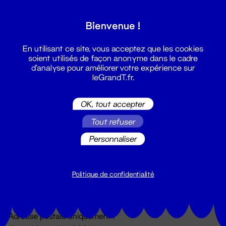
Grand T :
Bienvenue !
S'inscrire
En utilisant ce site, vous acceptez que les cookies
soient utilisés de façon anonyme dans le cadre
d'analyse pour améliorer votre expérience sur
leGrandT.fr.
OK, tout accepter
Tout refuser
Personnaliser
Billetterie
02 51 88 25 25
billetterie@leGrandT.fr
Politique de confidentialité
Du lundi au vendredi 14h → 18h
🚨 Accueil physique impossible jusqu'à l'ouverture
Adresse postale uniquement :