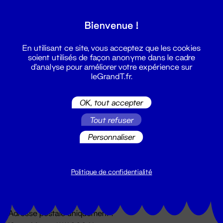
Grand T :
Bienvenue !
S'inscrire
En utilisant ce site, vous acceptez que les cookies
soient utilisés de façon anonyme dans le cadre
d'analyse pour améliorer votre expérience sur
leGrandT.fr.
OK, tout accepter
Tout refuser
Personnaliser
Billetterie
02 51 88 25 25
billetterie@leGrandT.fr
Politique de confidentialité
Du lundi au vendredi 14h → 18h
🚨 Accueil physique impossible jusqu'à l'ouverture
Adresse postale uniquement :