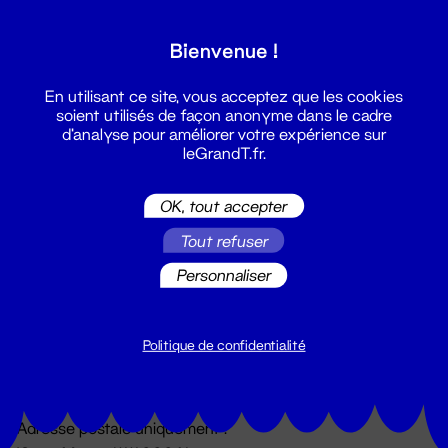
Grand T :
Bienvenue !
S'inscrire
En utilisant ce site, vous acceptez que les cookies
soient utilisés de façon anonyme dans le cadre
d'analyse pour améliorer votre expérience sur
leGrandT.fr.
OK, tout accepter
Tout refuser
Personnaliser
Billetterie
02 51 88 25 25
billetterie@leGrandT.fr
Politique de confidentialité
Du lundi au vendredi 14h → 18h
🚨 Accueil physique impossible jusqu'à l'ouverture
Adresse postale uniquement :