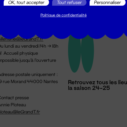
OK, tout accepter
Tout refuser
Personnaliser
Politique de confidentialité
illetterie
2 51 88 25 25
illetterie@leGrandT.fr
u lundi au vendredi 14h → 18h
 Accueil physique
mpossible jusqu'à l'ouverture
dresse postale uniquement :
19 rue Morand 44000 Nantes
Retrouvez tous les lie
la saison 24-25
ontact presse
nnie Ploteau
loteau@leGrandT.fr