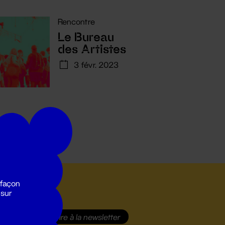
Rencontre
Le Bureau
des Artistes
3 févr. 2023
 façon
 sur
S'inscrire
à la newsletter