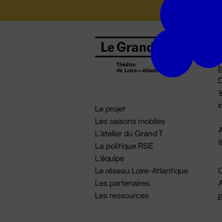
B
0
b
D

i
Le projet
Les saisons mobiles
A
L'atelier du Grand T
La politique RSE
L'équipe
Le réseau Loire-Atlantique
C
Les partenaires
A
Les ressources
p