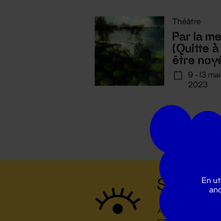
Théâtre
Par la me
(Quitte à
être noy
9 - 13 mai
2023
Suivez to
En ut
ano