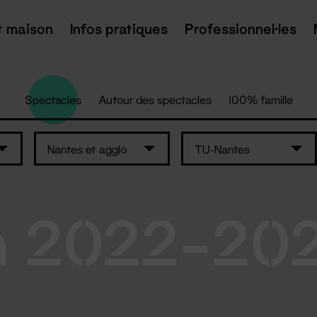
t maison
Infos pratiques
Professionnel·les
Spectacles
Autour des spectacles
100% famille
Nantes et agglo
TU-Nantes
n 2022-20