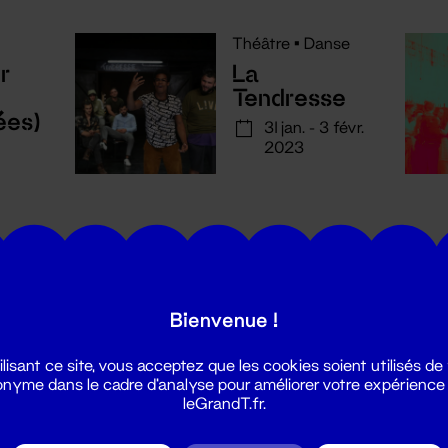
Théâtre
•
Danse
r
La
Tendresse
ées)
31 jan. - 3 févr.
2023
Bienvenue !
utes les actualités du Grand T :
ilisant ce site, vous acceptez que les cookies soient utilisés de
nyme dans le cadre d'analyse pour améliorer votre expérience
leGrandT.fr.