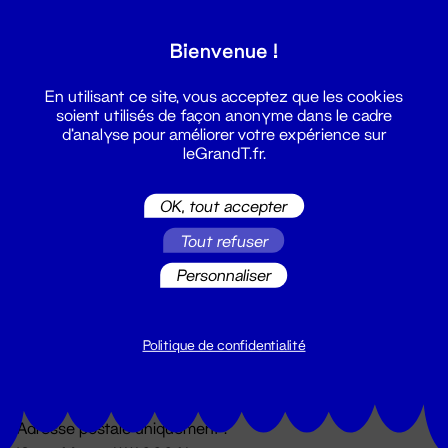
Grand T :
Bienvenue !
S'inscrire
En utilisant ce site, vous acceptez que les cookies
soient utilisés de façon anonyme dans le cadre
d'analyse pour améliorer votre expérience sur
leGrandT.fr.
OK, tout accepter
Tout refuser
Personnaliser
Billetterie
02 51 88 25 25
billetterie@leGrandT.fr
Politique de confidentialité
Du lundi au vendredi 14h → 18h
🚨 Accueil physique impossible jusqu'à l'ouverture
Adresse postale uniquement :