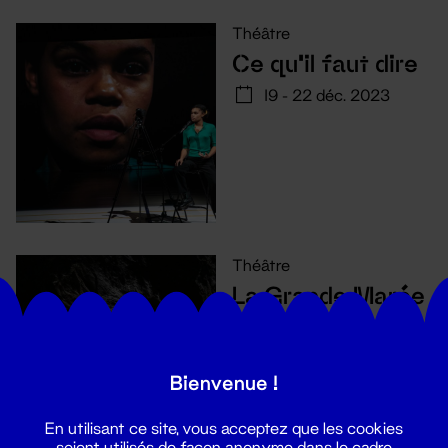
Théâtre
Ce qu'il faut dire
19 - 22 déc. 2023
Théâtre
La Grande Marée
28 nov. - 1 déc. 2023
Bienvenue !
En utilisant ce site, vous acceptez que les cookies
soient utilisés de façon anonyme dans le cadre