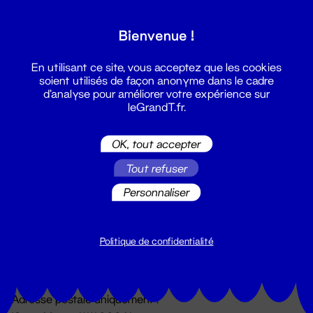
Grand T :
Bienvenue !
S'inscrire
En utilisant ce site, vous acceptez que les cookies
soient utilisés de façon anonyme dans le cadre
d'analyse pour améliorer votre expérience sur
leGrandT.fr.
OK, tout accepter
Tout refuser
Personnaliser
Billetterie
02 51 88 25 25
billetterie@leGrandT.fr
Politique de confidentialité
Du lundi au vendredi 14h → 18h
🚨 Accueil physique impossible jusqu'à l'ouverture
Adresse postale uniquement :