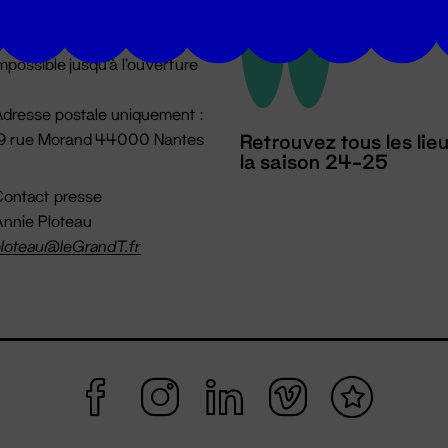
u lundi au vendredi 14h → 18h
 Accueil physique
mpossible jusqu'à l'ouverture
dresse postale uniquement :
19 rue Morand 44000 Nantes
Retrouvez tous les lie
la saison 24-25
ontact presse
nnie Ploteau
loteau@leGrandT.fr