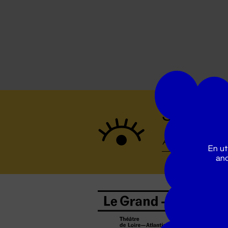
Suivez to
En ut
ano
B
0
b