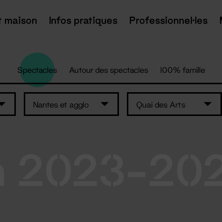
t maison
Infos pratiques
Professionnel·les
Spectacles
Autour des spectacles
100% famille
Nantes et agglo
Quai des Arts
n 2023-20