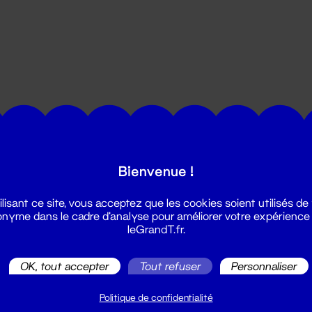
utes les actualités du Grand T :
Bienvenue !
ilisant ce site, vous acceptez que les cookies soient utilisés de
nyme dans le cadre d'analyse pour améliorer votre expérience
leGrandT.fr.
OK, tout accepter
Tout refuser
Personnaliser
illetterie
2 51 88 25 25
Politique de confidentialité
illetterie@leGrandT.fr