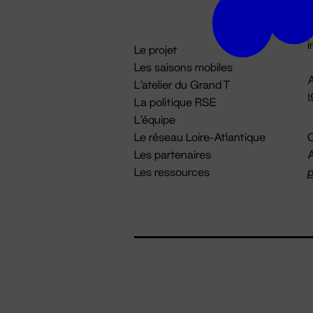
D

i
Le projet
Les saisons mobiles
A
L'atelier du Grand T
La politique RSE
L'équipe
Le réseau Loire-Atlantique
C
Les partenaires
A
Les ressources
p