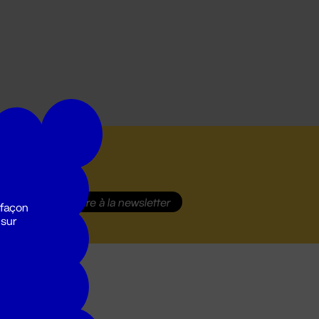
S'inscrire
à la newsletter
 façon
 sur