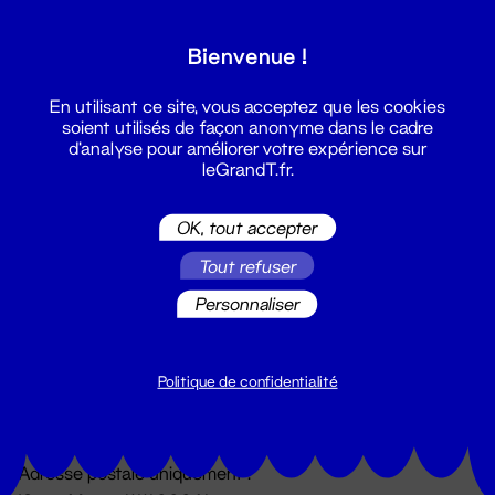
Grand T :
Bienvenue !
S'inscrire
En utilisant ce site, vous acceptez que les cookies
soient utilisés de façon anonyme dans le cadre
d'analyse pour améliorer votre expérience sur
leGrandT.fr.
OK, tout accepter
Tout refuser
Personnaliser
Billetterie
02 51 88 25 25
billetterie@leGrandT.fr
Politique de confidentialité
Du lundi au vendredi 14h → 18h
🚨 Accueil physique impossible jusqu'à l'ouverture
Adresse postale uniquement :