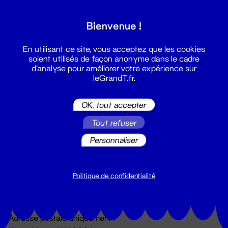
Grand T :
Bienvenue !
S'inscrire
En utilisant ce site, vous acceptez que les cookies
soient utilisés de façon anonyme dans le cadre
d'analyse pour améliorer votre expérience sur
leGrandT.fr.
OK, tout accepter
Tout refuser
Personnaliser
Billetterie
02 51 88 25 25
billetterie@leGrandT.fr
Politique de confidentialité
Du lundi au vendredi 14h → 18h
🚨 Accueil physique impossible jusqu'à l'ouverture
Adresse postale uniquement :