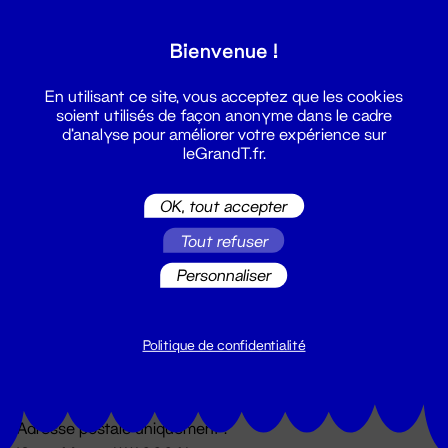
Grand T :
Bienvenue !
S'inscrire
En utilisant ce site, vous acceptez que les cookies
soient utilisés de façon anonyme dans le cadre
d'analyse pour améliorer votre expérience sur
leGrandT.fr.
OK, tout accepter
Tout refuser
Personnaliser
Billetterie
02 51 88 25 25
billetterie@leGrandT.fr
Politique de confidentialité
Du lundi au vendredi 14h → 18h
🚨 Accueil physique impossible jusqu'à l'ouverture
Adresse postale uniquement :