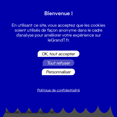
Grand T :
Bienvenue !
S'inscrire
En utilisant ce site, vous acceptez que les cookies
soient utilisés de façon anonyme dans le cadre
d'analyse pour améliorer votre expérience sur
leGrandT.fr.
OK, tout accepter
Tout refuser
Personnaliser
Billetterie
02 51 88 25 25
billetterie@leGrandT.fr
Politique de confidentialité
Du lundi au vendredi 14h → 18h
🚨 Accueil physique impossible jusqu'à l'ouverture
Adresse postale uniquement :