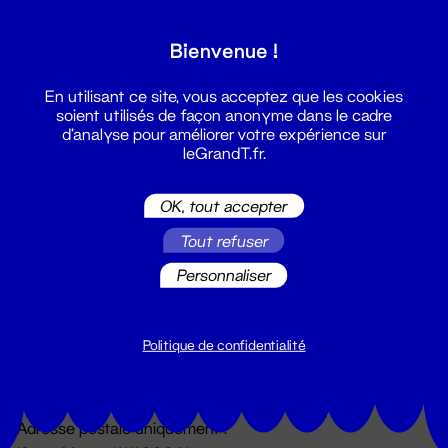
Grand T :
Bienvenue !
S'inscrire
En utilisant ce site, vous acceptez que les cookies
soient utilisés de façon anonyme dans le cadre
d'analyse pour améliorer votre expérience sur
leGrandT.fr.
OK, tout accepter
Tout refuser
Personnaliser
Billetterie
02 51 88 25 25
billetterie@leGrandT.fr
Politique de confidentialité
Du lundi au vendredi 14h → 18h
🚨 Accueil physique impossible jusqu'à l'ouverture
Adresse postale uniquement :