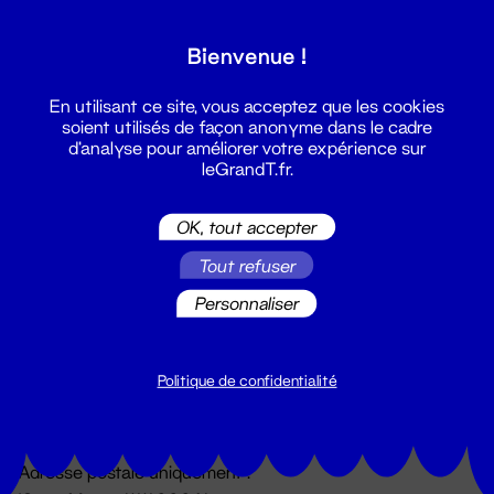
Grand T :
Bienvenue !
S'inscrire
En utilisant ce site, vous acceptez que les cookies
soient utilisés de façon anonyme dans le cadre
d'analyse pour améliorer votre expérience sur
leGrandT.fr.
OK, tout accepter
Tout refuser
Personnaliser
Billetterie
02 51 88 25 25
billetterie@leGrandT.fr
Politique de confidentialité
Du lundi au vendredi 14h → 18h
🚨 Accueil physique impossible jusqu'à l'ouverture
Adresse postale uniquement :