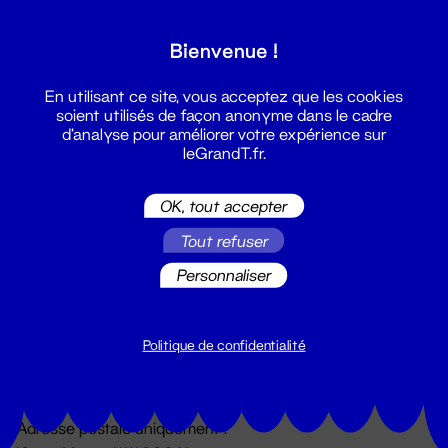
Grand T :
Bienvenue !
S'inscrire
En utilisant ce site, vous acceptez que les cookies
soient utilisés de façon anonyme dans le cadre
d'analyse pour améliorer votre expérience sur
leGrandT.fr.
OK, tout accepter
Tout refuser
Personnaliser
Billetterie
02 51 88 25 25
billetterie@leGrandT.fr
Politique de confidentialité
Du lundi au vendredi 14h → 18h
🚨 Accueil physique impossible jusqu'à l'ouverture
Adresse postale uniquement :