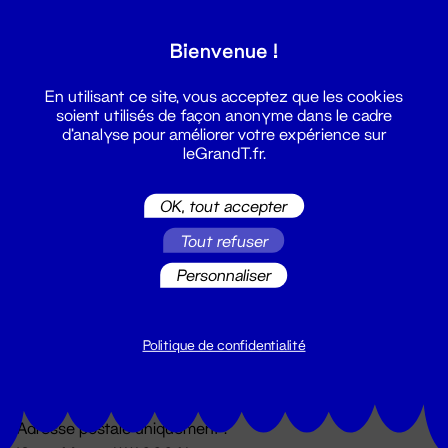
Grand T :
Bienvenue !
S'inscrire
En utilisant ce site, vous acceptez que les cookies
soient utilisés de façon anonyme dans le cadre
d'analyse pour améliorer votre expérience sur
leGrandT.fr.
OK, tout accepter
Tout refuser
Personnaliser
Billetterie
02 51 88 25 25
billetterie@leGrandT.fr
Politique de confidentialité
Du lundi au vendredi 14h → 18h
🚨 Accueil physique impossible jusqu'à l'ouverture
Adresse postale uniquement :