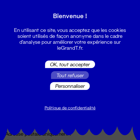
Grand T :
Bienvenue !
S'inscrire
En utilisant ce site, vous acceptez que les cookies
soient utilisés de façon anonyme dans le cadre
d'analyse pour améliorer votre expérience sur
leGrandT.fr.
OK, tout accepter
Tout refuser
Personnaliser
Billetterie
02 51 88 25 25
billetterie@leGrandT.fr
Politique de confidentialité
Du lundi au vendredi 14h → 18h
🚨 Accueil physique impossible jusqu'à l'ouverture
Adresse postale uniquement :