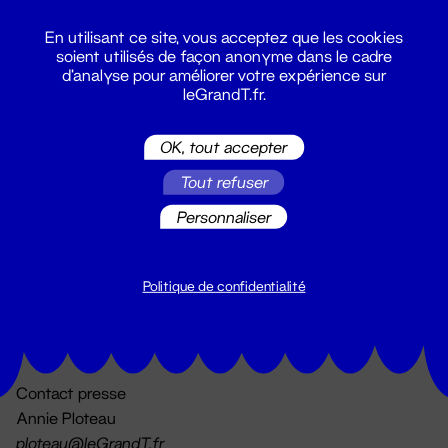
En utilisant ce site, vous acceptez que les cookies
soient utilisés de façon anonyme dans le cadre
d'analyse pour améliorer votre expérience sur
leGrandT.fr.
OK, tout accepter
Billetterie
Tout refuser
02 51 88 25 25
billetterie@leGrandT.fr
Personnaliser
Du lundi au vendredi 14h → 18h
🚨 Accueil physique impossible jusqu'à l'ouverture
Politique de confidentialité
Adresse postale uniquement :
19 rue Morand 44000 Nantes
Contact presse
Annie Ploteau
ploteau@leGrandT.fr