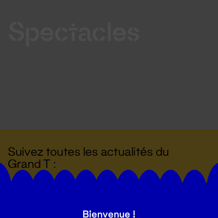
Spectacles
Suivez toutes les actualités du
Grand T :
S'inscrire
Bienvenue !