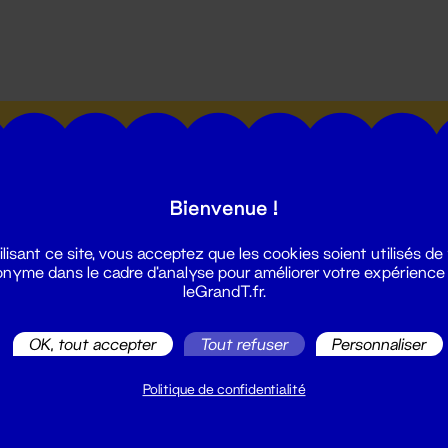
utes les actualités du Grand T :
Bienvenue !
ilisant ce site, vous acceptez que les cookies soient utilisés de
nyme dans le cadre d'analyse pour améliorer votre expérience
leGrandT.fr.
illetterie
2 51 88 25 25
OK, tout accepter
Tout refuser
Personnaliser
illetterie@leGrandT.fr
u lundi au vendredi 14h → 18h
Politique de confidentialité
 Accueil physique
mpossible jusqu'à l'ouverture