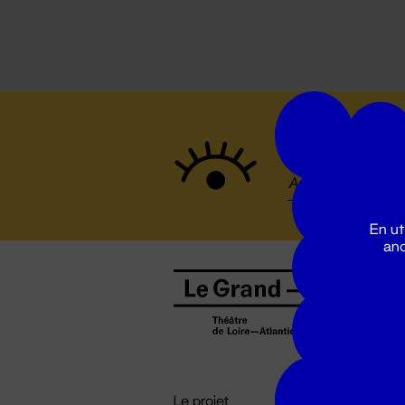
Suivez to
En ut
ano
B
0
b
D

i
Le projet